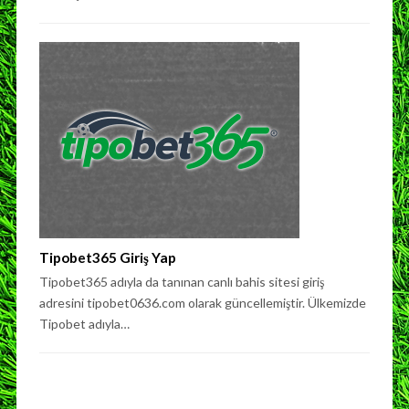
Tipobet365 Giriş Yap
Tipobet365 adıyla da tanınan canlı bahis sitesi giriş
adresini tipobet0636.com olarak güncellemiştir. Ülkemizde
Tipobet adıyla…