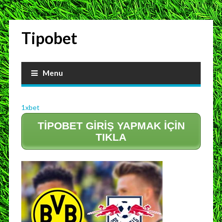
Tipobet
Menu
1xbet
TİPOBET GİRİŞ YAPMAK İÇİN
TIKLA