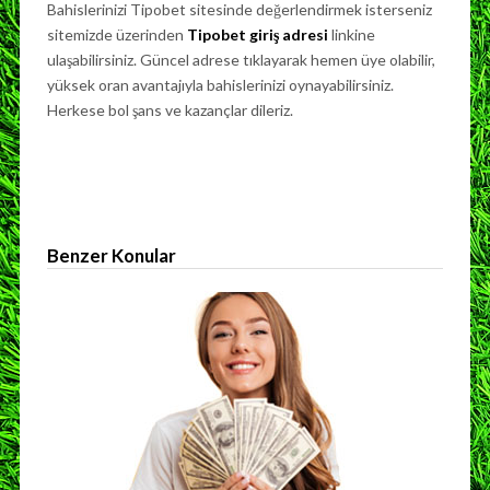
Bahislerinizi Tipobet sitesinde değerlendirmek isterseniz
sitemizde üzerinden
Tipobet giriş adresi
linkine
ulaşabilirsiniz. Güncel adrese tıklayarak hemen üye olabilir,
yüksek oran avantajıyla bahislerinizi oynayabilirsiniz.
Herkese bol şans ve kazançlar dileriz.
Benzer Konular