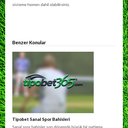
sisteme hemen dahil olabilirsiniz.
Benzer Konular
Tipobet Sanal Spor Bahisleri
Sanal spor bahisler son dönemde büyük bir patlama