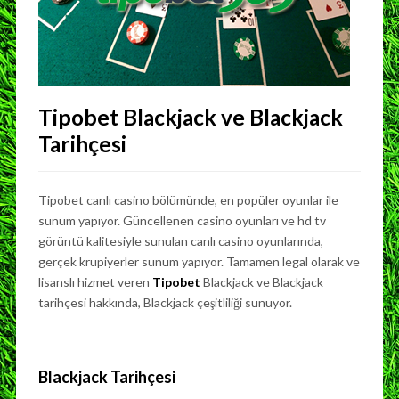
Tipobet Blackjack ve Blackjack
Tarihçesi
Tipobet canlı casino bölümünde, en popüler oyunlar ile
sunum yapıyor. Güncellenen casino oyunları ve hd tv
görüntü kalitesiyle sunulan canlı casino oyunlarında,
gerçek krupiyerler sunum yapıyor. Tamamen legal olarak ve
lisanslı hizmet veren
Tipobet
Blackjack ve Blackjack
tarihçesi hakkında, Blackjack çeşitliliği sunuyor.
Blackjack Tarihçesi