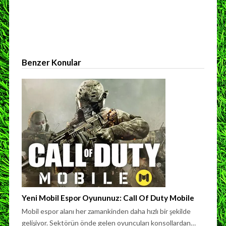
Benzer Konular
Yeni Mobil Espor Oyununuz: Call Of Duty Mobile
Mobil espor alanı her zamankinden daha hızlı bir şekilde
gelişiyor. Sektörün önde gelen oyuncuları konsollardan…