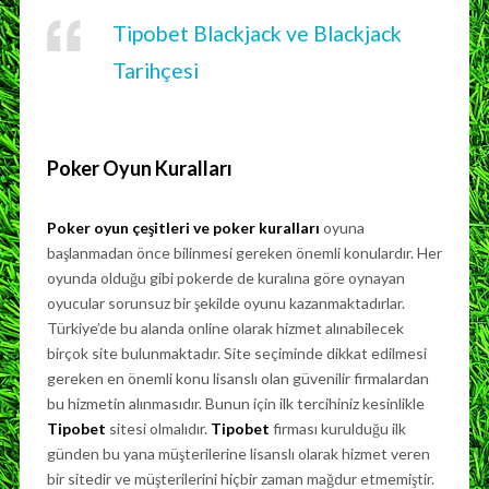
Tipobet Blackjack ve Blackjack
Tarihçesi
Poker Oyun Kuralları
Poker oyun çeşitleri ve poker kuralları
oyuna
başlanmadan önce bilinmesi gereken önemli konulardır. Her
oyunda olduğu gibi pokerde de kuralına göre oynayan
oyucular sorunsuz bir şekilde oyunu kazanmaktadırlar.
Türkiye’de bu alanda online olarak hizmet alınabilecek
birçok site bulunmaktadır. Site seçiminde dikkat edilmesi
gereken en önemli konu lisanslı olan güvenilir firmalardan
bu hizmetin alınmasıdır. Bunun için ilk tercihiniz kesinlikle
Tipobet
sitesi olmalıdır.
Tipobet
firması kurulduğu ilk
günden bu yana müşterilerine lisanslı olarak hizmet veren
bir sitedir ve müşterilerini hiçbir zaman mağdur etmemiştir.