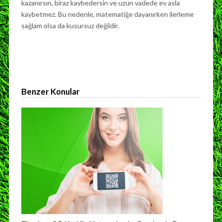
kazanırsın, biraz kaybedersin ve uzun vadede ev asla
kaybetmez. Bu nedenle, matematiğe dayanırken ilerleme
sağlam olsa da kusursuz değildir.
Benzer Konular