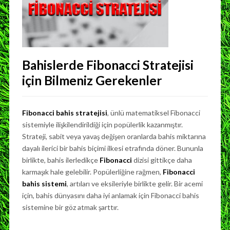
Bahislerde Fibonacci Stratejisi
için Bilmeniz Gerekenler
Fibonacci bahis stratejisi
, ünlü matematiksel Fibonacci
sistemiyle ilişkilendirildiği için popülerlik kazanmıştır.
Strateji, sabit veya yavaş değişen oranlarda bahis miktarına
dayalı ilerici bir bahis biçimi ilkesi etrafında döner. Bununla
birlikte, bahis ilerledikçe
Fibonacci
dizisi gittikçe daha
karmaşık hale gelebilir. Popülerliğine rağmen,
Fibonacci
bahis sistemi
, artıları ve eksileriyle birlikte gelir. Bir acemi
için, bahis dünyasını daha iyi anlamak için Fibonacci bahis
sistemine bir göz atmak şarttır.