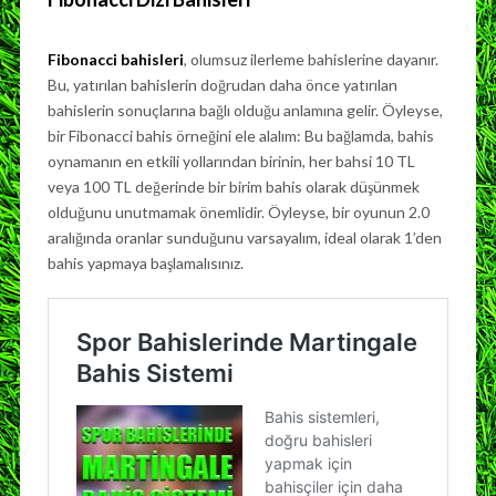
Fibonacci bahisleri
, olumsuz ilerleme bahislerine dayanır.
Bu, yatırılan bahislerin doğrudan daha önce yatırılan
bahislerin sonuçlarına bağlı olduğu anlamına gelir. Öyleyse,
bir Fibonacci bahis örneğini ele alalım: Bu bağlamda, bahis
oynamanın en etkili yollarından birinin, her bahsi 10 TL
veya 100 TL değerinde bir birim bahis olarak düşünmek
olduğunu unutmamak önemlidir. Öyleyse, bir oyunun 2.0
aralığında oranlar sunduğunu varsayalım, ideal olarak 1’den
bahis yapmaya başlamalısınız.