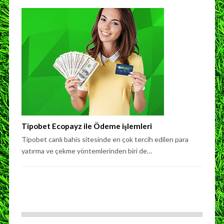
Tipobet Ecopayz ile Ödeme işlemleri
Tipobet canlı bahis sitesinde en çok tercih edilen para
yatırma ve çekme yöntemlerinden biri de…