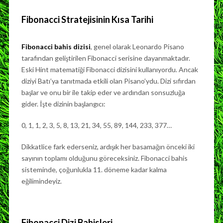
Fibonacci Stratejisinin Kısa Tarihi
Fibonacci bahis dizisi
, genel olarak Leonardo Pisano
tarafından geliştirilen Fibonacci serisine dayanmaktadır.
Eski Hint matematiği Fibonacci dizisini kullanıyordu. Ancak
diziyi Batı’ya tanıtmada etkili olan Pisano’ydu. Dizi sıfırdan
başlar ve onu bir ile takip eder ve ardından sonsuzluğa
gider. İşte dizinin başlangıcı:
0, 1, 1, 2, 3, 5, 8, 13, 21, 34, 55, 89, 144, 233, 377…
Dikkatlice fark ederseniz, ardışık her basamağın önceki iki
sayının toplamı olduğunu göreceksiniz. Fibonacci bahis
sisteminde, çoğunlukla 11. döneme kadar kalma
eğilimindeyiz.
Fibonacci Dizi Bahisleri