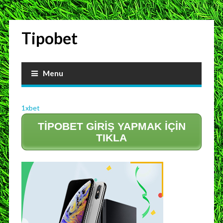
Tipobet
Menu
1xbet
TİPOBET GİRİŞ YAPMAK İÇİN
TIKLA