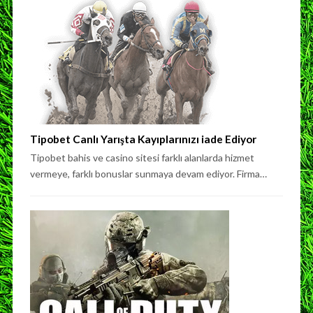
Tipobet Canlı Yarışta Kayıplarınızı iade Ediyor
Tipobet bahis ve casino sitesi farklı alanlarda hizmet
vermeye, farklı bonuslar sunmaya devam ediyor. Firma…