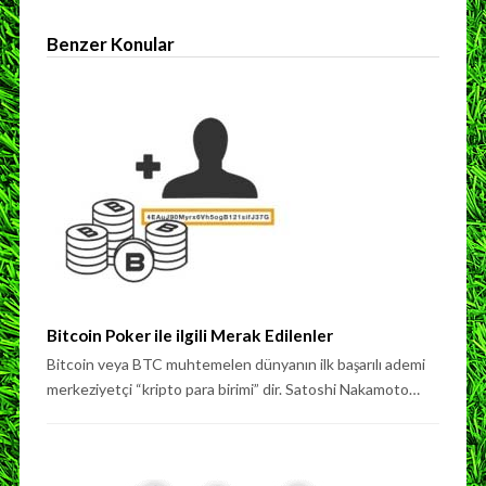
Benzer Konular
Bitcoin Poker ile ilgili Merak Edilenler
Bitcoin veya BTC muhtemelen dünyanın ilk başarılı ademi
merkeziyetçi “kripto para birimi” dir. Satoshi Nakamoto…