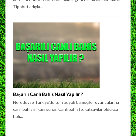
Tipobet adıyla…
Başarılı Canlı Bahis Nasıl Yapılır ?
Neredeyse Türkiye'de tüm büyük bahisçiler oyuncularına
canlı bahis imkanı sunar. Canlı bahiste, katsayılar oldukça
hızlı…